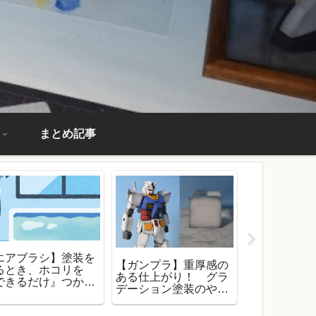
まとめ記事
エアブラシ】塗装を
アクリジョ
【ガンプラ】重厚感の
るとき、ホコリを
筆塗りする
ある仕上がり！ グラ
できるだけ』つかな
は？ ベー
デーション塗装のやり
する方法
使った塗装
方！