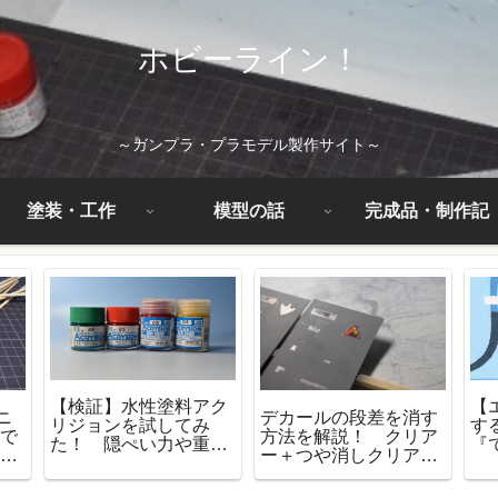
ホビーライン！
～ガンプラ・プラモデル製作サイト～
塗装・工作
模型の話
完成品・制作記
【検証】水性塗料アク
【
ニ
デカールの段差を消す
リジョンを試してみ
す
ごで
方法を解説！ クリア
た！ 隠ぺい力や重ね
『
手
ー＋つや消しクリアー
塗りはだいじょうぶな
く
塗装
で消せるのかも試して
の？
みた！