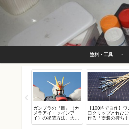
塗料・工具
ラーになるに
ガンプラの『目』（カ
【100均で自作】ワ
たらいいの
メラアイ・ツインア
口クリップと竹ひ
られる収入や
イ）の塗装方法。大事
作る「塗装の持ち
量を考えてみ
なのは塗料と塗る順
棒」！【ガンプラ
番！
必需品】