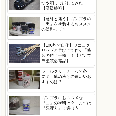
つや消しで試してみた！
【高級塗料】
【意外と迷う】ガンプラの
「黒」を塗装するおススメ
の塗料って？
【100均で自作】ワニ口ク
リップと竹ひごで作る「塗
装の持ち手棒」！【ガンプ
ラ塗装必需品】
ツールクリーナーって必
要？ 薄め液との違いやお
すすめは？
ガンプラにおススメな
『白』の塗料は？ まずは
『隠蔽力』で選ぼう！