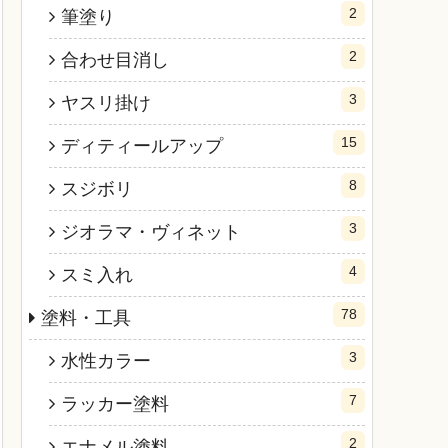
2
筆塗り
2
合わせ目消し
3
ヤスリ掛け
15
ディティールアップ
8
スジボリ
3
ジオラマ・ヴィネット
4
スミ入れ
78
塗料・工具
3
水性カラー
7
ラッカー塗料
2
エナメル塗料