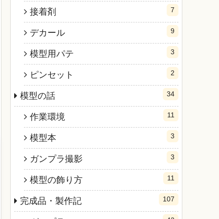
7
接着剤
9
デカール
3
模型用パテ
2
ピンセット
34
模型の話
11
作業環境
3
模型本
3
ガンプラ撮影
11
模型の飾り方
107
完成品・製作記