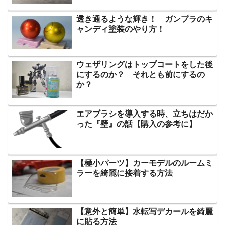
透き通るような輝き！ ガンプラのキ
ャンディ塗装のやり方！
ウェザリングはトップコートをした後
にするのか？ それとも前にするの
か？
エアブラシを導入する時、立ちはだか
った『壁』の話【購入の参考に】
【極小パーツ】カーモデルのルームミ
ラーを綺麗に接着する方法
【意外と簡単】水転写デカールを綺麗
に貼る方法