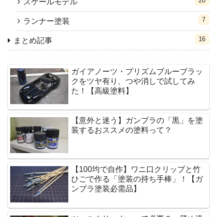
20
スケールモデル
7
ランナー塗装
16
まとめ記事
ガイアノーツ・プリズムブルーブラッ
クをツヤ有り、つや消しで試してみ
た！【高級塗料】
【意外と迷う】ガンプラの「黒」を塗
装するおススメの塗料って？
【100均で自作】ワニ口クリップと竹
ひごで作る「塗装の持ち手棒」！【ガ
ンプラ塗装必需品】