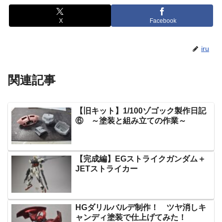
X
Facebook
iru
関連記事
【旧キット】1/100ゾゴック製作日記
⑥ ～塗装と組み立ての作業～
【完成編】EGストライクガンダム＋
JETストライカー
HGダリルバルデ制作！ ツヤ消しキ
ャンディ塗装で仕上げてみた！