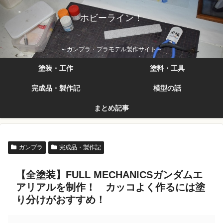
ホビーライン！
～ガンプラ・プラモデル製作サイト～
塗装・工作
塗料・工具
完成品・製作記
模型の話
まとめ記事
ガンプラ
完成品・製作記
【全塗装】FULL MECHANICSガンダムエ
アリアルを制作！ カッコよく作るには塗
り分けがおすすめ！