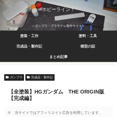
ホビーライン！
～ガンプラ・プラモデル製作サイト～
塗装・工作
塗料・工具
完成品・製作記
模型の話
まとめ記事
ガンプラ
完成品・製作記
【全塗装】HGガンダム THE ORIGIN版
【完成編】
※ 当サイトではアフィリエイト広告を利用しています。