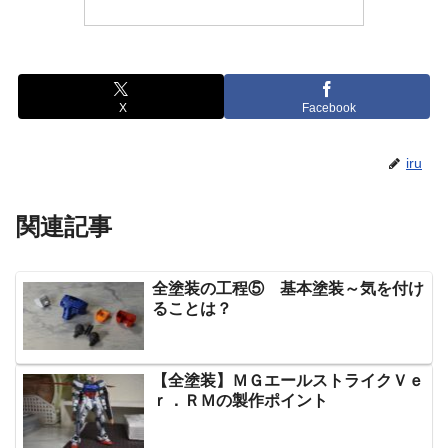
X
Facebook
iru
関連記事
全塗装の工程⑤ 基本塗装～気を付け
ることは？
【全塗装】ＭＧエールストライクＶｅ
ｒ．ＲＭの製作ポイント