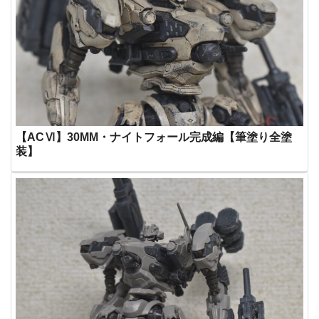
【ACⅥ】30MM・ナイトフォール完成編【筆塗り全塗
装】