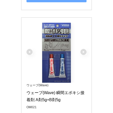
ウェーブ(Wave)
ウェーブ(Wave) 瞬間エポキシ接
着剤 A剤5g+B剤5g
OM021