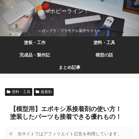
ホビーライン！
～ガンプラ・プラモデル製作サイト～
塗装・工作
塗料・工具
完成品・製作記
模型の話
まとめ記事
塗料・工具
接着剤
【模型用】エポキシ系接着剤の使い方！
塗装したパーツも接着できる優れもの！
※ 当サイトではアフィリエイト広告を利用しています。