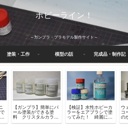
ホビーライン！
～ガンプラ・プラモデル製作サイト～
塗装・工作
模型の話
完成品・制作記
ニ
【ガンプラ】簡単にパ
【検証】水性ホビーカ
ウ
ごで
ール塗装ができる塗
ラーをエアブラシで塗
コ
手
料 クリスタルカラー
ってみた！ 綺麗に塗
の
塗装
のレビュー
るコツは『重ね塗
す
り』！