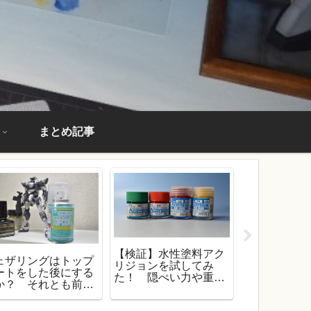
まとめ記事
【検証】水性塗料アク
ェザリングはトップ
プロモデラ
リジョンを試してみ
ートをした後にする
はどうした
た！ 隠ぺい力や重ね
か？ それとも前に
か？ 得ら
塗りはだいじょうぶな
るのか？
必要な技量
の？
た