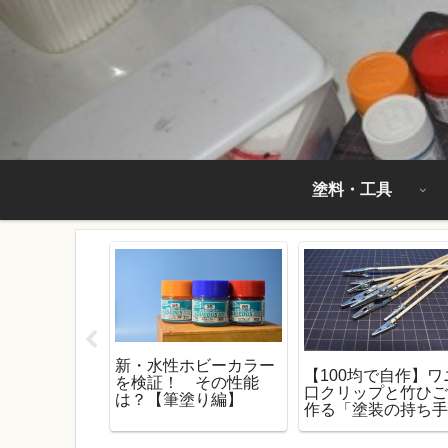
塗料・工具
新・水性ホビーカラー
の『目』（カ
【100均で自作】ワ
を検証！ その性能
・ツインア
口クリップと竹ひ
は？【筆塗り編】
装方法。大事
作る「塗装の持ち
料と塗る順
棒」！【ガンプラ
必需品】