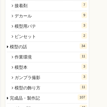
7
接着剤
9
デカール
3
模型用パテ
2
ピンセット
34
模型の話
11
作業環境
3
模型本
3
ガンプラ撮影
11
模型の飾り方
107
完成品・製作記