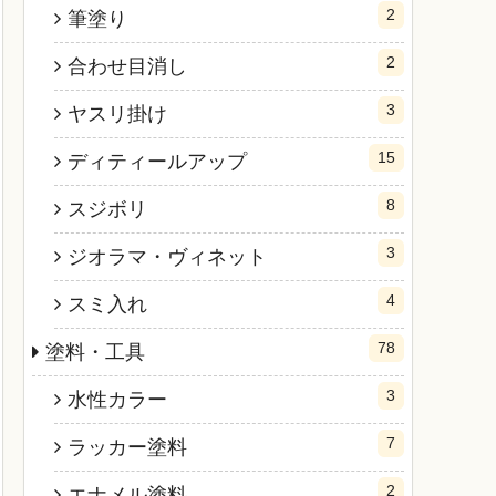
2
筆塗り
2
合わせ目消し
3
ヤスリ掛け
15
ディティールアップ
8
スジボリ
3
ジオラマ・ヴィネット
4
スミ入れ
78
塗料・工具
3
水性カラー
7
ラッカー塗料
2
エナメル塗料