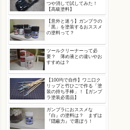
つや消しで試してみた！
【高級塗料】
【意外と迷う】ガンプラの
「黒」を塗装するおススメ
の塗料って？
ツールクリーナーって必
要？ 薄め液との違いやお
すすめは？
【100均で自作】ワニ口ク
リップと竹ひごで作る「塗
装の持ち手棒」！【ガンプ
ラ塗装必需品】
ガンプラにおススメな
『白』の塗料は？ まずは
『隠蔽力』で選ぼう！