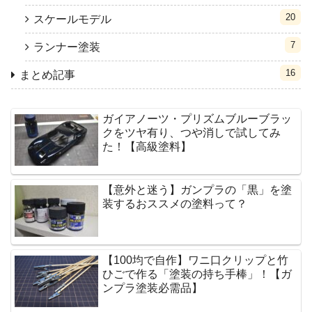
20
スケールモデル
7
ランナー塗装
16
まとめ記事
ガイアノーツ・プリズムブルーブラッ
クをツヤ有り、つや消しで試してみ
た！【高級塗料】
【意外と迷う】ガンプラの「黒」を塗
装するおススメの塗料って？
【100均で自作】ワニ口クリップと竹
ひごで作る「塗装の持ち手棒」！【ガ
ンプラ塗装必需品】