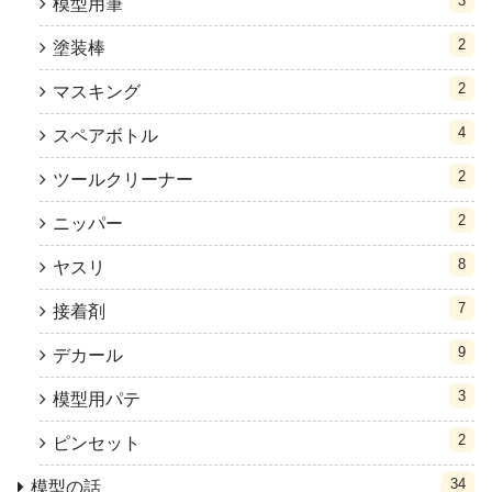
3
模型用筆
2
塗装棒
2
マスキング
4
スペアボトル
2
ツールクリーナー
2
ニッパー
8
ヤスリ
7
接着剤
9
デカール
3
模型用パテ
2
ピンセット
34
模型の話