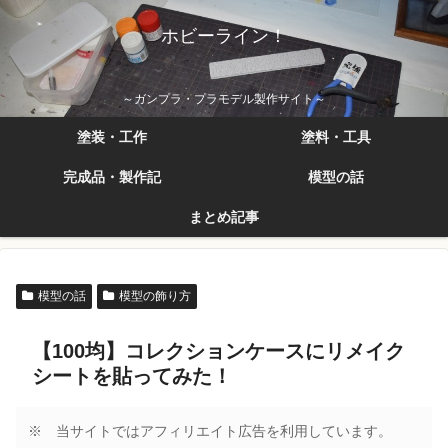
ホビーライン！
～ガンプラ・プラモデル製作サイト～
塗装・工作
塗料・工具
完成品・製作記
模型の話
まとめ記事
模型の話
模型の飾り方
【100均】コレクションケースにリメイク
シートを貼ってみた！
※ 当サイトではアフィリエイト広告を利用しています。