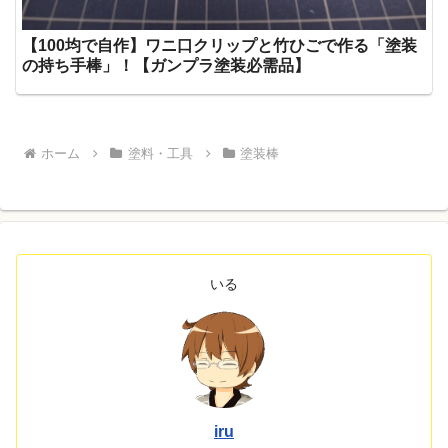
【100均で自作】ワニ口クリップと竹ひごで作る「塗装
の持ち手棒」！【ガンプラ塗装必需品】
ホーム
塗料・工具
塗装棒
いる
iru