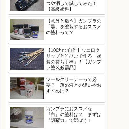
つや消しで試してみた！
【高級塗料】
【意外と迷う】ガンプラの
「黒」を塗装するおススメ
の塗料って？
【100均で自作】ワニ口ク
リップと竹ひごで作る「塗
装の持ち手棒」！【ガンプ
ラ塗装必需品】
ツールクリーナーって必
要？ 薄め液との違いやお
すすめは？
ガンプラにおススメな
『白』の塗料は？ まずは
『隠蔽力』で選ぼう！