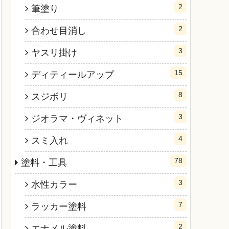
2
筆塗り
2
合わせ目消し
3
ヤスリ掛け
15
ディティールアップ
8
スジボリ
3
ジオラマ・ヴィネット
4
スミ入れ
78
塗料・工具
3
水性カラー
7
ラッカー塗料
2
エナメル塗料