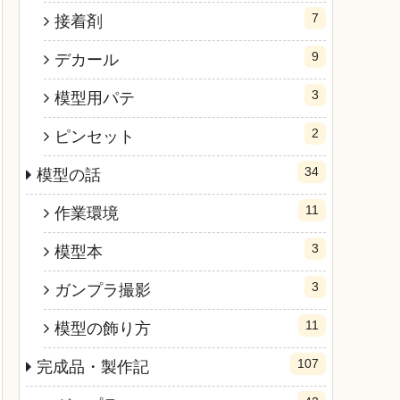
7
接着剤
9
デカール
3
模型用パテ
2
ピンセット
34
模型の話
11
作業環境
3
模型本
3
ガンプラ撮影
11
模型の飾り方
107
完成品・製作記