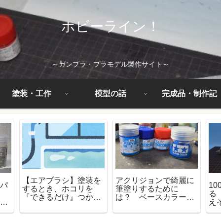
ホビーライン！
～ガンプラ・プラモデル製作サイト～
塗装・工作
模型の話
完成品・制作記
【エアブラシ】塗装を
アクリジョンで綺麗に
にパ
1
するとき、ホコリを
筆塗りするために
塗
る
『できるだけ』つかな
は？ ベースカラーを
ラー
え
くする方法
使った塗装方法を紹介
紹