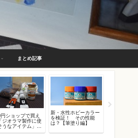
まとめ記事
新・水性ホビーカラー
00円ショップで買え
【エアブラ
を検証！ その性能
「ジオラマ製作に使
スの水性サ
は？【筆塗り編】
そうなアイテム」を
みた！ 下
介！
『使える』