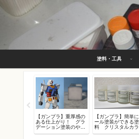
塗料・工具
におすすめの
【ガンプラ】重厚感の
【ガンプラ】簡単
イサーをすべ
ある仕上がり！ グラ
ール塗装ができる
 その特徴と
デーション塗装のやり
料 クリスタルカ
説！
方！
のレビュー