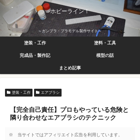
ホビーライン！
～ガンプラ・プラモデル製作サイト～
塗装・工作
塗料・工具
完成品・製作記
模型の話
まとめ記事
塗装・工作
エアブラシ
【完全自己責任】プロもやっている危険と
隣り合わせなエアブラシのテクニック
※ 当サイトではアフィリエイト広告を利用しています。