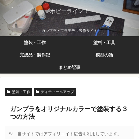
ホビーライン！
～ガンプラ・プラモデル製作サイト～
塗装・工作
塗料・工具
完成品・製作記
模型の話
まとめ記事
塗装・工作
ディティールアップ
ガンプラをオリジナルカラーで塗装する３
つの方法
※ 当サイトではアフィリエイト広告を利用しています。