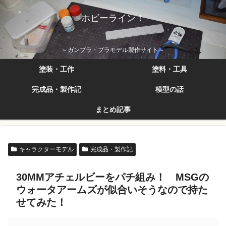
ホビーライン！
～ガンプラ・プラモデル製作サイト～
塗装・工作
塗料・工具
完成品・製作記
模型の話
まとめ記事
キャラクターモデル
完成品・製作記
30MMアチェルビーをパチ組み！ MSGの
ウォータアームズが似合いそうなので持た
せてみた！