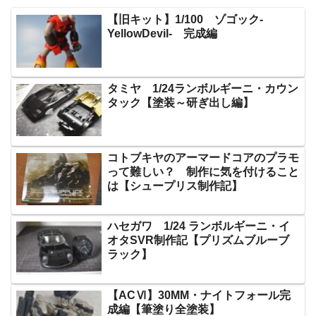
【旧キット】1/100 ゾゴック-
YellowDevil- 完成編
タミヤ 1/24ランボルギーニ・カウン
タック【塗装～研ぎ出し編】
コトブキヤのアーマードコアのプラモ
って難しい？ 制作に気を付けること
は【シュープリス制作記】
ハセガワ 1/24 ランボルギーニ・イ
オタSVR制作記【プリズムブルーブ
ラック】
【ACⅥ】30MM・ナイトフォール完
成編【筆塗り全塗装】