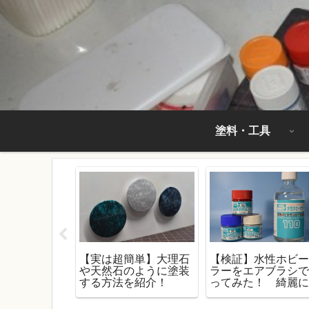
塗料・工具
ような輝
【実は超簡単】大理石
【検証】水性ホビ
ンプラのキャ
や天然石のように塗装
ラーをエアブラシ
装のやり方！
する方法を紹介！
ってみた！ 綺麗
るコツは『重ね塗
り』！