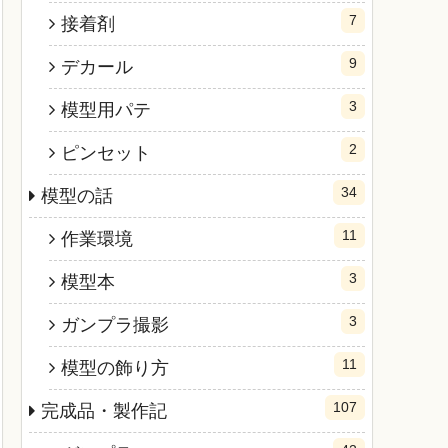
7
接着剤
9
デカール
3
模型用パテ
2
ピンセット
34
模型の話
11
作業環境
3
模型本
3
ガンプラ撮影
11
模型の飾り方
107
完成品・製作記