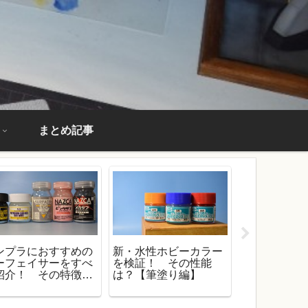
まとめ記事
ンプラにおすすめの
新・水性ホビーカラー
【検証】水
ーフェイサーをすべ
を検証！ その性能
リジョンを
紹介！ その特徴と
は？【筆塗り編】
た！ 隠ぺ
性を解説！
塗りはだい
の？