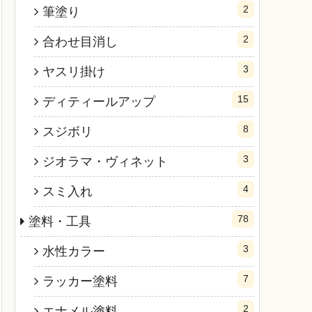
2
筆塗り
2
合わせ目消し
3
ヤスリ掛け
15
ディティールアップ
8
スジボリ
3
ジオラマ・ヴィネット
4
スミ入れ
78
塗料・工具
3
水性カラー
7
ラッカー塗料
2
エナメル塗料