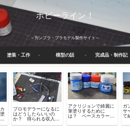
ホビーライン！
～ガンプラ・プラモデル製作サイト～
塗装・工作
模型の話
完成品・制作記
アクリジョンで綺麗に
ガ
ーカ
プロモデラーになるに
筆塗りするために
サ
で塗
はどうしたらいいの
は？ ベースカラーを
て
に塗
か？ 得られる収入や
使った塗装方法を紹介
特
必要な技量を考えてみ
た