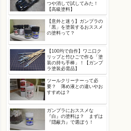
つや消しで試してみた！
【高級塗料】
【意外と迷う】ガンプラの
「黒」を塗装するおススメ
の塗料って？
【100均で自作】ワニ口ク
リップと竹ひごで作る「塗
装の持ち手棒」！【ガンプ
ラ塗装必需品】
ツールクリーナーって必
要？ 薄め液との違いやお
すすめは？
ガンプラにおススメな
『白』の塗料は？ まずは
『隠蔽力』で選ぼう！