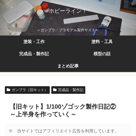
ホビーライン！
～ガンプラ・プラモデル製作サイト～
塗装・工作
塗料・工具
完成品・製作記
模型の話
まとめ記事
ガンプラ（旧キット）
完成品・製作記
【旧キット】1/100ゾゴック製作日記②
～上半身を作っていく～
※ 当サイトではアフィリエイト広告を利用しています。