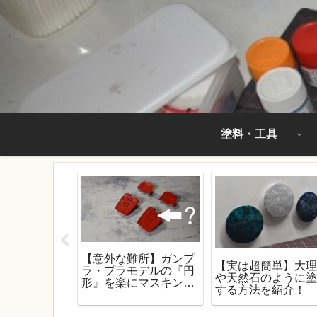
塗料・工具
【意外な難所】ガンプ
ョップで買え
【実は超簡単】大
ラ・プラモデルの『円
ラマ製作に使
や天然石のように
形』を楽にマスキング
アイテム」を
する方法を紹介！
する方法！