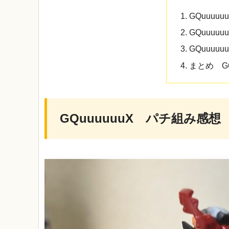
GQuuuu
GQuuu
GQuuuu
まとめ G
GQuuuuuuX パチ組み感想