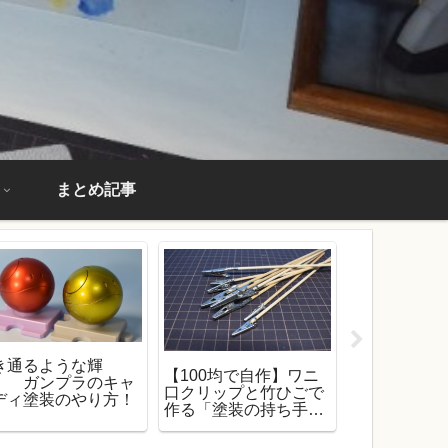
まとめ記事
き通るような輝
ガンプラに
【100均で自作】ワニ
！ ガンプラのキャ
サーフェイ
口クリップと竹ひごで
ディ塗装のやり方！
て紹介！ 
作る「塗装の持ち手
特性を解説
棒」！【ガンプラ塗装
必需品】