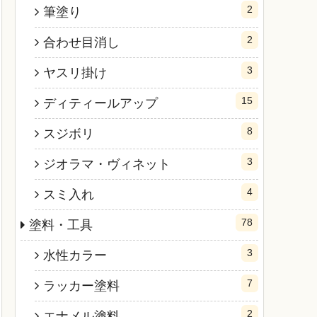
2
筆塗り
2
合わせ目消し
3
ヤスリ掛け
15
ディティールアップ
8
スジボリ
3
ジオラマ・ヴィネット
4
スミ入れ
78
塗料・工具
3
水性カラー
7
ラッカー塗料
2
エナメル塗料