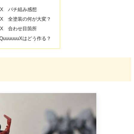
uuX パチ組み感想
uuuX 全塗装の何が大変？
uuX 合わせ目箇所
QuuuuuuXはどう作る？