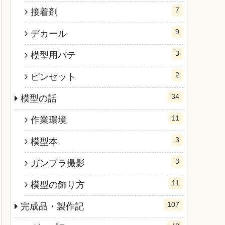
7
接着剤
9
デカール
3
模型用パテ
2
ピンセット
34
模型の話
11
作業環境
3
模型本
3
ガンプラ撮影
11
模型の飾り方
107
完成品・製作記