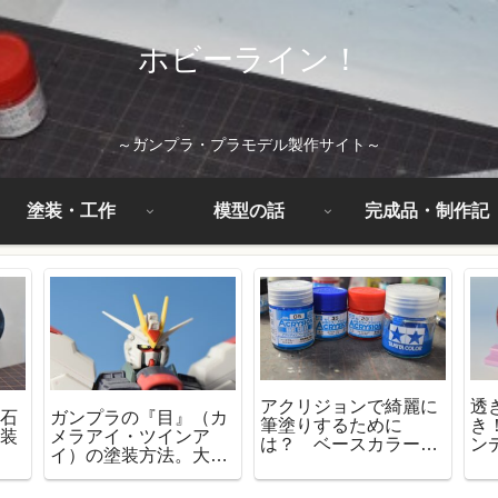
ホビーライン！
～ガンプラ・プラモデル製作サイト～
塗装・工作
模型の話
完成品・制作記
アクリジョンで綺麗に
透
理石
ガンプラの『目』（カ
筆塗りするために
き
塗装
メラアイ・ツインア
は？ ベースカラーを
ン
イ）の塗装方法。大事
使った塗装方法を紹介
なのは塗料と塗る順
番！