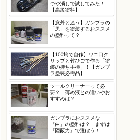
つや消しで試してみた！
【高級塗料】
【意外と迷う】ガンプラの
「黒」を塗装するおススメ
の塗料って？
【100均で自作】ワニ口ク
リップと竹ひごで作る「塗
装の持ち手棒」！【ガンプ
ラ塗装必需品】
ツールクリーナーって必
要？ 薄め液との違いやお
すすめは？
ガンプラにおススメな
『白』の塗料は？ まずは
『隠蔽力』で選ぼう！