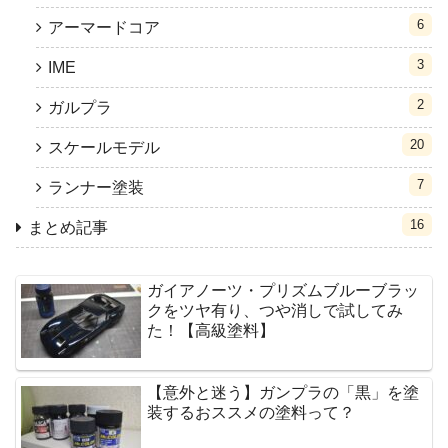
6
アーマードコア
3
IME
2
ガルプラ
20
スケールモデル
7
ランナー塗装
16
まとめ記事
ガイアノーツ・プリズムブルーブラッ
クをツヤ有り、つや消しで試してみ
た！【高級塗料】
【意外と迷う】ガンプラの「黒」を塗
装するおススメの塗料って？