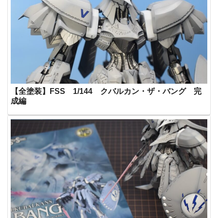
【全塗装】FSS 1/144 クバルカン・ザ・バング 完
成編