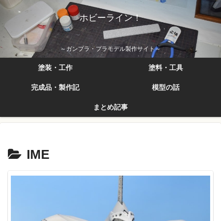
ホビーライン！
～ガンプラ・プラモデル製作サイト～
塗装・工作
塗料・工具
完成品・製作記
模型の話
まとめ記事
IME