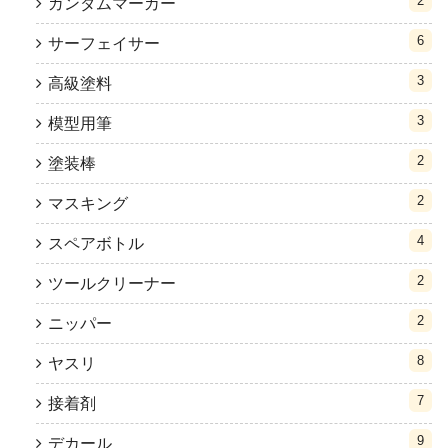
2
ガンダムマーカー
6
サーフェイサー
3
高級塗料
3
模型用筆
2
塗装棒
2
マスキング
4
スペアボトル
2
ツールクリーナー
2
ニッパー
8
ヤスリ
7
接着剤
9
デカール