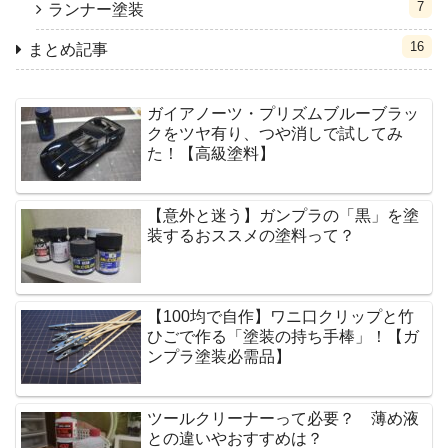
7
ランナー塗装
16
まとめ記事
ガイアノーツ・プリズムブルーブラッ
クをツヤ有り、つや消しで試してみ
た！【高級塗料】
【意外と迷う】ガンプラの「黒」を塗
装するおススメの塗料って？
【100均で自作】ワニ口クリップと竹
ひごで作る「塗装の持ち手棒」！【ガ
ンプラ塗装必需品】
ツールクリーナーって必要？ 薄め液
との違いやおすすめは？