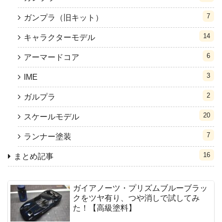
7
ガンプラ（旧キット）
14
キャラクターモデル
6
アーマードコア
3
IME
2
ガルプラ
20
スケールモデル
7
ランナー塗装
16
まとめ記事
ガイアノーツ・プリズムブルーブラッ
クをツヤ有り、つや消しで試してみ
た！【高級塗料】