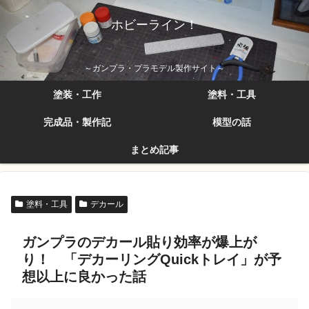
ホビーライン！
～ガンプラ・プラモデル製作サイト～
塗装・工作
塗料・工具
完成品・製作記
模型の話
まとめ記事
塗料・工具
デカール
ガンプラのデカール貼り効率が爆上が
り！ 「デカーリングQuickトレイ」が予
想以上に良かった話