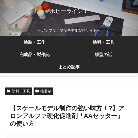
ホビーライン！
～ガンプラ・プラモデル製作サイト～
塗装・工作
塗料・工具
完成品・製作記
模型の話
まとめ記事
塗料・工具
接着剤
【スケールモデル制作の強い味方！?】ア
ロンアルファ硬化促進剤「AAセッター」
の使い方