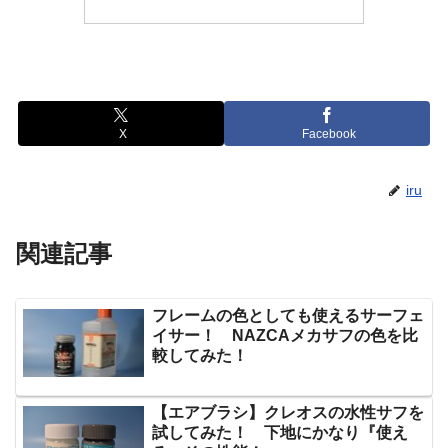
X
Facebook
iru
関連記事
フレームの色としても使えるサーフェ
イサー！ NAZCAメカサフの色を比
較してみた！
【エアブラシ】クレオスの水性サフを
試してみた！ 下地にかなり『使え