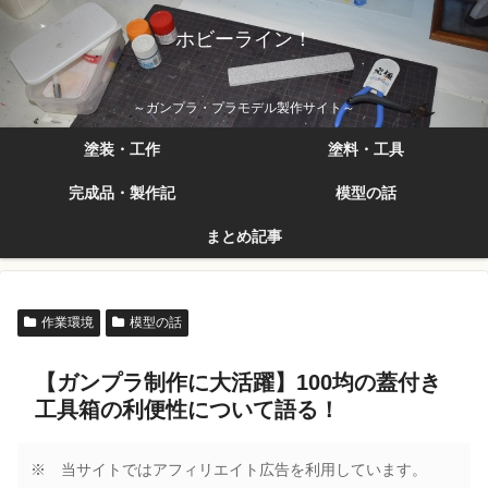
ホビーライン！
～ガンプラ・プラモデル製作サイト～
塗装・工作
塗料・工具
完成品・製作記
模型の話
まとめ記事
作業環境
模型の話
【ガンプラ制作に大活躍】100均の蓋付き
工具箱の利便性について語る！
※ 当サイトではアフィリエイト広告を利用しています。