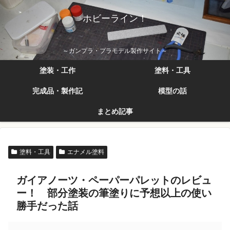
ホビーライン！
～ガンプラ・プラモデル製作サイト～
塗装・工作
塗料・工具
完成品・製作記
模型の話
まとめ記事
塗料・工具
エナメル塗料
ガイアノーツ・ペーパーパレットのレビュ
ー！ 部分塗装の筆塗りに予想以上の使い
勝手だった話