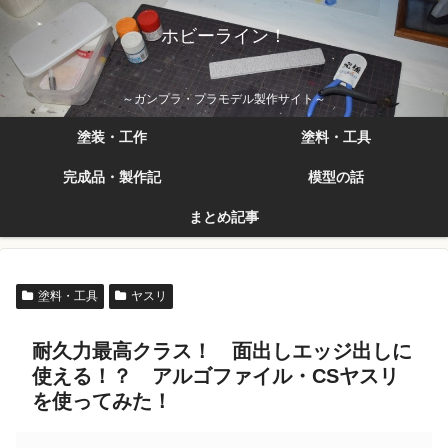
ホビーライン！
～ガンプラ・プラモデル製作サイト～
塗装・工作
塗料・工具
完成品・製作記
模型の話
まとめ記事
塗料・工具
ヤスリ
耐久力最高クラス！ 面出しエッジ出しに
使える！？ アルゴファイル・CSヤスリ
を使ってみた！