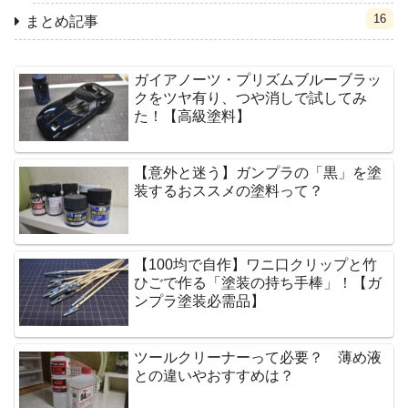
16
まとめ記事
ガイアノーツ・プリズムブルーブラッ
クをツヤ有り、つや消しで試してみ
た！【高級塗料】
【意外と迷う】ガンプラの「黒」を塗
装するおススメの塗料って？
【100均で自作】ワニ口クリップと竹
ひごで作る「塗装の持ち手棒」！【ガ
ンプラ塗装必需品】
ツールクリーナーって必要？ 薄め液
との違いやおすすめは？