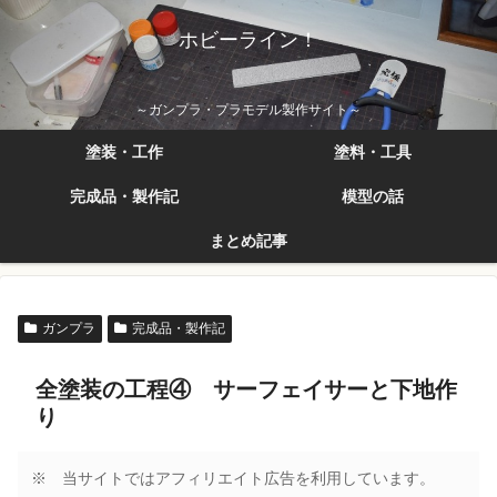
ホビーライン！
～ガンプラ・プラモデル製作サイト～
塗装・工作
塗料・工具
完成品・製作記
模型の話
まとめ記事
ガンプラ
完成品・製作記
全塗装の工程④ サーフェイサーと下地作
り
※ 当サイトではアフィリエイト広告を利用しています。