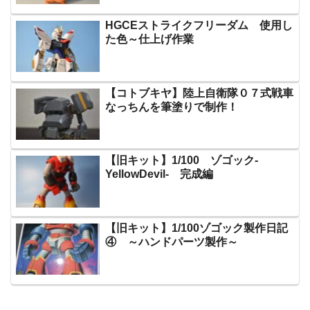
HGCEストライクフリーダム 使用し
た色～仕上げ作業
【コトブキヤ】陸上自衛隊０７式戦車
なっちんを筆塗りで制作！
【旧キット】1/100 ゾゴック-
YellowDevil- 完成編
【旧キット】1/100ゾゴック製作日記
④ ～ハンドパーツ製作～