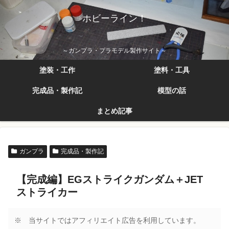
ホビーライン！
～ガンプラ・プラモデル製作サイト～
塗装・工作
塗料・工具
完成品・製作記
模型の話
まとめ記事
ガンプラ
完成品・製作記
【完成編】EGストライクガンダム＋JET
ストライカー
※ 当サイトではアフィリエイト広告を利用しています。