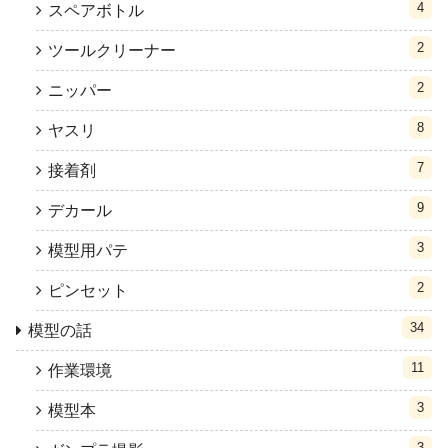
4
スペアボトル
2
ツールクリーナー
2
ニッパー
8
ヤスリ
7
接着剤
9
デカール
3
模型用パテ
2
ピンセット
34
模型の話
11
作業環境
3
模型本
3