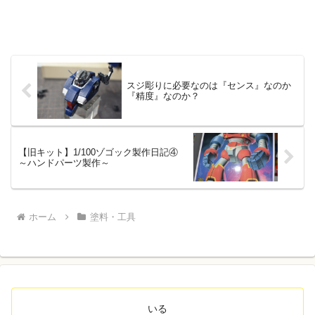
スジ彫りに必要なのは『センス』なのか
『精度』なのか？
【旧キット】1/100ゾゴック製作日記④
～ハンドパーツ製作～
ホーム
塗料・工具
いる