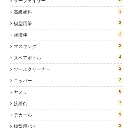
サーフェイサー
3
高級塗料
3
模型用筆
2
塗装棒
2
マスキング
4
スペアボトル
2
ツールクリーナー
2
ニッパー
8
ヤスリ
7
接着剤
9
デカール
3
模型用パテ