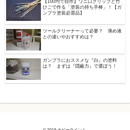
【100均で自作】ワニ口クリップと竹
ひごで作る「塗装の持ち手棒」！【ガ
ンプラ塗装必需品】
ツールクリーナーって必要？ 薄め液
との違いやおすすめは？
ガンプラにおススメな『白』の塗料
は？ まずは『隠蔽力』で選ぼう！
© 2019 ホビーライン！.