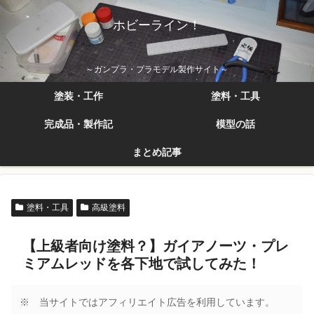
ホビーライン！
～ガンプラ・プラモデル製作サイト～
塗装・工作
塗料・工具
完成品・製作記
模型の話
まとめ記事
塗料・工具
高級塗料
【上級者向け塗料？】ガイアノーツ・プレ
ミアムレッドを各下地で試してみた！
※ 当サイトではアフィリエイト広告を利用しています。