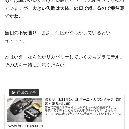
あとは細かい塗り分けと塗装したパーツの組み立てが残っ
ていますが、
大きい失敗は大体この辺で起こるので要注意
ですね。
当初の不安通り、まあ、何度かやらかしているとい
う・・・。
とはいえ、なんとかリカバリーしていくのもプラモデル。
その辺も一緒にご覧ください。
タミヤ 1/24ランボルギーニ・カウンタック【塗
装～研ぎ出し編】
前回で塗装の準備を終えたので今回から塗装編です。カー
モデルでボディはめっちゃ大事ですからね！ ぶっちゃ
け、ここの出来で7割くらいは決まってしまいます。と、い
うこ...
www.hobi-rain.com