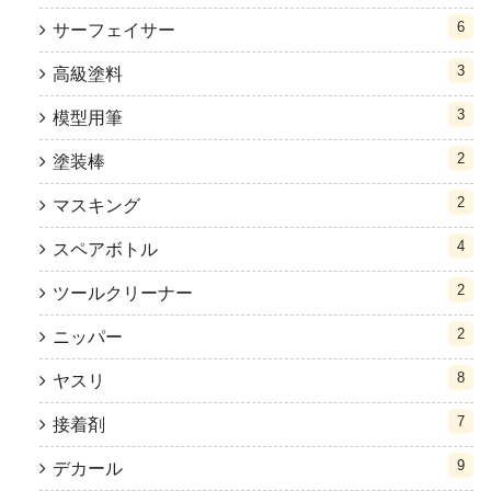
6
サーフェイサー
3
高級塗料
3
模型用筆
2
塗装棒
2
マスキング
4
スペアボトル
2
ツールクリーナー
2
ニッパー
8
ヤスリ
7
接着剤
9
デカール