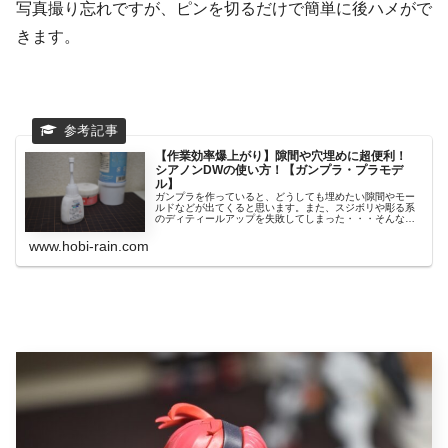
写真撮り忘れですが、ピンを切るだけで簡単に後ハメがで
きます。
【作業効率爆上がり】隙間や穴埋めに超便利！
シアノンDWの使い方！【ガンプラ・プラモデ
ル】
ガンプラを作っていると、どうしても埋めたい隙間やモー
ルドなどが出てくると思います。また、スジボリや彫る系
のディティールアップを失敗してしまった・・・そんなこ
とも...
www.hobi-rain.com