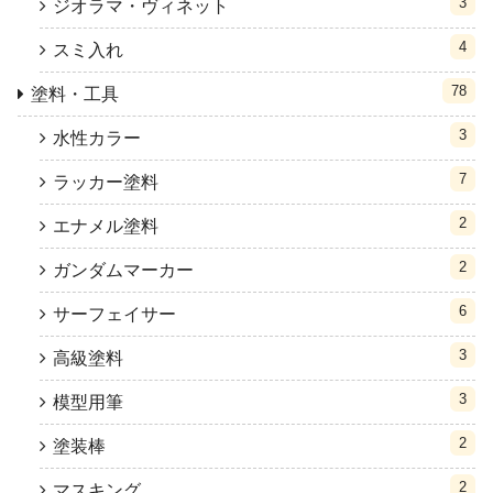
3
ジオラマ・ヴィネット
4
スミ入れ
78
塗料・工具
3
水性カラー
7
ラッカー塗料
2
エナメル塗料
2
ガンダムマーカー
6
サーフェイサー
3
高級塗料
3
模型用筆
2
塗装棒
2
マスキング