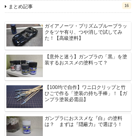
16
まとめ記事
ガイアノーツ・プリズムブルーブラッ
クをツヤ有り、つや消しで試してみ
た！【高級塗料】
【意外と迷う】ガンプラの「黒」を塗
装するおススメの塗料って？
【100均で自作】ワニ口クリップと竹
ひごで作る「塗装の持ち手棒」！【ガ
ンプラ塗装必需品】
ガンプラにおススメな『白』の塗料
は？ まずは『隠蔽力』で選ぼう！