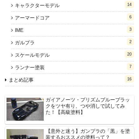
14
キャラクターモデル
6
アーマードコア
3
IME
2
ガルプラ
20
スケールモデル
7
ランナー塗装
16
まとめ記事
ガイアノーツ・プリズムブルーブラッ
クをツヤ有り、つや消しで試してみ
た！【高級塗料】
【意外と迷う】ガンプラの「黒」を塗
装するおススメの塗料って？