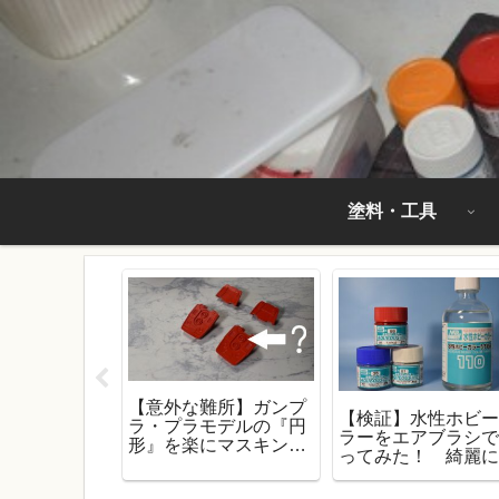
塗料・工具
【意外な難所】ガンプ
ングはトップ
【検証】水性ホビ
ラ・プラモデルの『円
した後にする
ラーをエアブラシ
形』を楽にマスキング
それとも前に
ってみた！ 綺麗
する方法！
？
るコツは『重ね塗
り』！