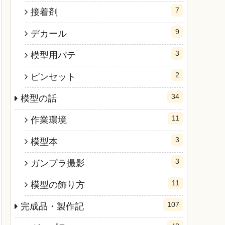
7
接着剤
9
デカール
3
模型用パテ
2
ピンセット
34
模型の話
11
作業環境
3
模型本
3
ガンプラ撮影
11
模型の飾り方
107
完成品・製作記