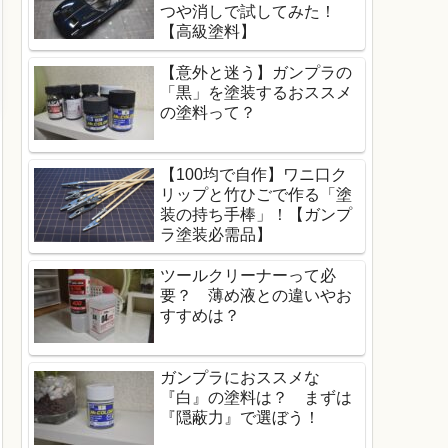
つや消しで試してみた！
【高級塗料】
【意外と迷う】ガンプラの
「黒」を塗装するおススメ
の塗料って？
【100均で自作】ワニ口ク
リップと竹ひごで作る「塗
装の持ち手棒」！【ガンプ
ラ塗装必需品】
ツールクリーナーって必
要？ 薄め液との違いやお
すすめは？
ガンプラにおススメな
『白』の塗料は？ まずは
『隠蔽力』で選ぼう！