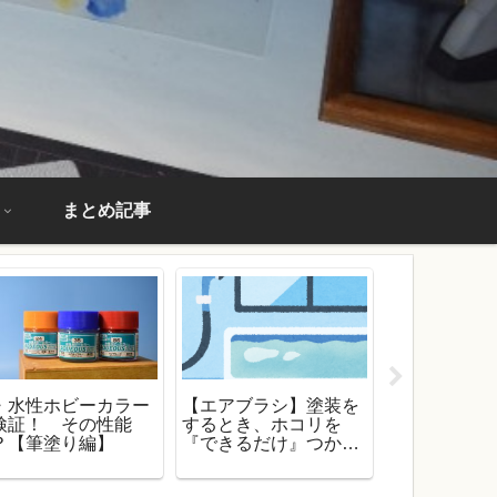
まとめ記事
・水性ホビーカラー
【エアブラシ】塗装を
【検証】水
検証！ その性能
するとき、ホコリを
リジョンを
？【筆塗り編】
『できるだけ』つかな
た！ 隠ぺ
くする方法
塗りはだい
の？