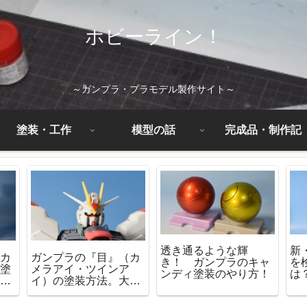
ホビーライン！
～ガンプラ・プラモデル製作サイト～
塗装・工作
模型の話
完成品・制作記
透き通るような輝
新
ーカ
ガンプラの『目』（カ
き！ ガンプラのキャ
を
で塗
メラアイ・ツインア
ンディ塗装のやり方！
は
に塗
イ）の塗装方法。大事
なのは塗料と塗る順
番！