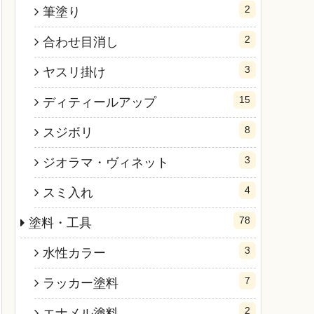
2
筆塗り
2
合わせ目消し
3
ヤスリ掛け
15
ディティールアップ
8
スジボリ
3
ジオラマ・ヴィネット
4
スミ入れ
78
塗料・工具
3
水性カラー
7
ラッカー塗料
2
エナメル塗料