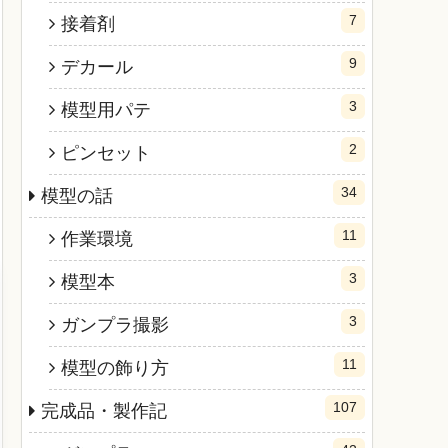
7
接着剤
9
デカール
3
模型用パテ
2
ピンセット
34
模型の話
11
作業環境
3
模型本
3
ガンプラ撮影
11
模型の飾り方
107
完成品・製作記