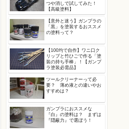
つや消しで試してみた！
【高級塗料】
【意外と迷う】ガンプラの
「黒」を塗装するおススメ
の塗料って？
【100均で自作】ワニ口ク
リップと竹ひごで作る「塗
装の持ち手棒」！【ガンプ
ラ塗装必需品】
ツールクリーナーって必
要？ 薄め液との違いやお
すすめは？
ガンプラにおススメな
『白』の塗料は？ まずは
『隠蔽力』で選ぼう！