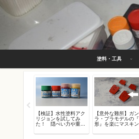
塗料・工具
【検証】水性塗料アク
【意外な難所】ガ
の『目』（カ
リジョンを試してみ
ラ・プラモデルの
・ツインア
た！ 隠ぺい力や重ね
形』を楽にマスキ
装方法。大事
塗りはだいじょうぶな
する方法！
料と塗る順
の？