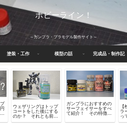
ホビーライン！
～ガンプラ・プラモデル製作サイト～
塗装・工作
模型の話
完成品・制作記
ンプ
ガンプラにおすすめの
ウェザリングはトップ
【
『円
サーフェイサーをすべ
コートをした後にする
ラ
ング
て紹介！ その特徴と
のか？ それとも前に
っ
特性を解説！
するのか？
る
り