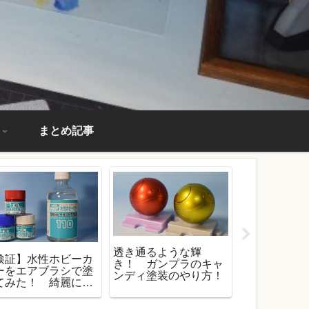
まとめ記事
透き通るような輝
検証】水性ホビーカ
【100均で
き！ ガンプラのキャ
ーをエアブラシで塗
口クリップ
ンディ塗装のやり方！
てみた！ 綺麗に塗
作る「塗装
コツは『重ね塗
棒」！【ガ
』！
必需品】