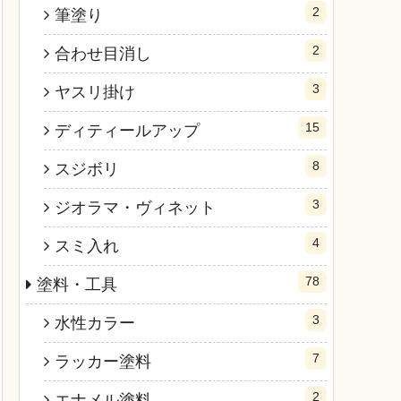
2
筆塗り
2
合わせ目消し
3
ヤスリ掛け
15
ディティールアップ
8
スジボリ
3
ジオラマ・ヴィネット
4
スミ入れ
78
塗料・工具
3
水性カラー
7
ラッカー塗料
2
エナメル塗料