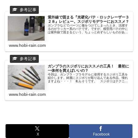
紫外線で固まる『光硬化パテ・ロックレーザー３
２８』レビュー。スジボリモデラーにおススメ？
ガンプラなどでパーツに傷をつけてしまったとき、活躍す
るのがラッカー系のパテです。ですが、模型用パテの中に
は紫外線で固まるという、ちょっとめずらしいものがあり
ます...
www.hobi-rain.com
ガンプラのスジボリにおススメの工具！ 最初に
一体何を買えばいいの？
今回は、ガンプラ・プラモデルに使用するスジボリ工具を
紹介します。綺麗にスジボリが彫り込んである作品、憧れ
ますよね・・・！ 私もそうです。 スジボリはテクニッ
クも...
www.hobi-rain.com
X
Facebook