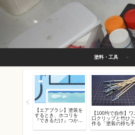
塗料・工具
【エアブラシ】塗装を
ョップで買え
【100均で自作】ワ
するとき、ホコリを
ラマ製作に使
口クリップと竹ひ
『できるだけ』つかな
アイテム」を
作る「塗装の持ち
くする方法
棒」！【ガンプラ
必需品】