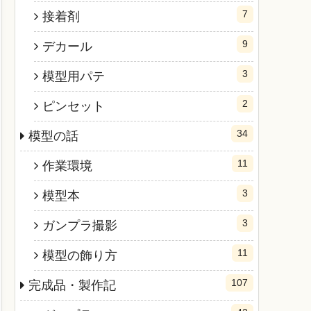
7
接着剤
9
デカール
3
模型用パテ
2
ピンセット
34
模型の話
11
作業環境
3
模型本
3
ガンプラ撮影
11
模型の飾り方
107
完成品・製作記