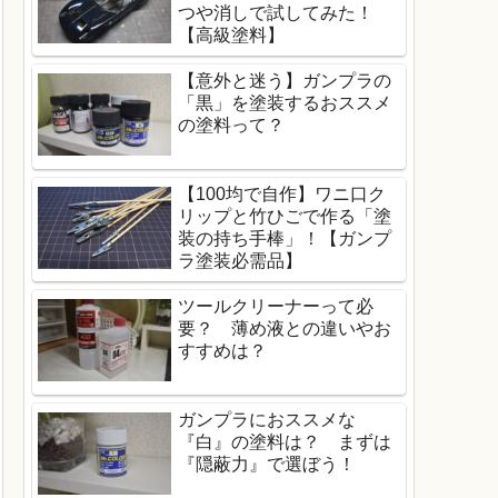
つや消しで試してみた！
【高級塗料】
【意外と迷う】ガンプラの
「黒」を塗装するおススメ
の塗料って？
【100均で自作】ワニ口ク
リップと竹ひごで作る「塗
装の持ち手棒」！【ガンプ
ラ塗装必需品】
ツールクリーナーって必
要？ 薄め液との違いやお
すすめは？
ガンプラにおススメな
『白』の塗料は？ まずは
『隠蔽力』で選ぼう！