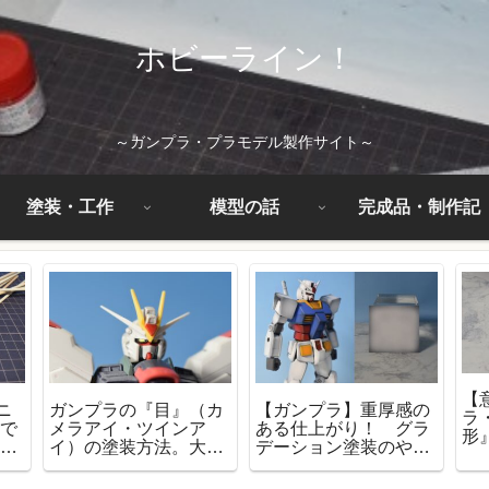
ホビーライン！
～ガンプラ・プラモデル製作サイト～
塗装・工作
模型の話
完成品・制作記
【
ニ
ガンプラの『目』（カ
【ガンプラ】重厚感の
ラ
ごで
メラアイ・ツインア
ある仕上がり！ グラ
形
手
イ）の塗装方法。大事
デーション塗装のやり
す
塗装
なのは塗料と塗る順
方！
番！