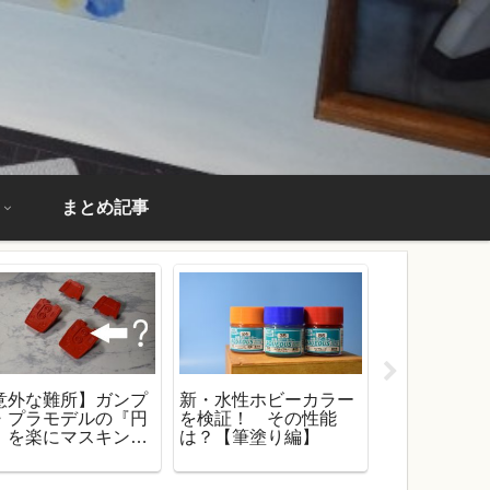
まとめ記事
意外な難所】ガンプ
新・水性ホビーカラー
ガンプラに
・プラモデルの『円
を検証！ その性能
サーフェイ
』を楽にマスキング
は？【筆塗り編】
て紹介！ 
る方法！
特性を解説