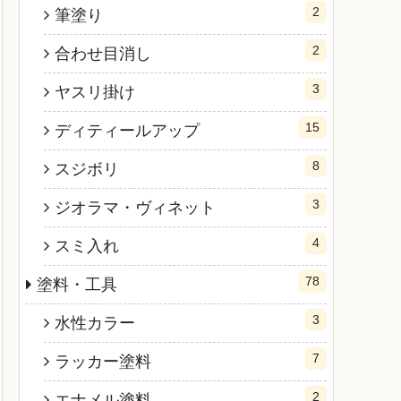
2
筆塗り
2
合わせ目消し
3
ヤスリ掛け
15
ディティールアップ
8
スジボリ
3
ジオラマ・ヴィネット
4
スミ入れ
78
塗料・工具
3
水性カラー
7
ラッカー塗料
2
エナメル塗料