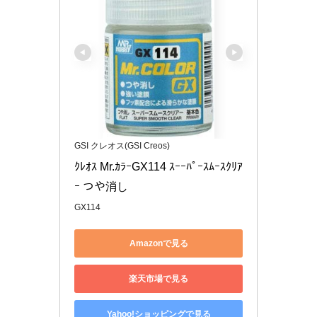
GSI クレオス(GSI Creos)
ｸﾚｵｽ Mr.ｶﾗｰGX114 ｽｰｰﾊﾟｰｽﾑｰｽｸﾘｱ
ｰ つや消し
GX114
Amazonで見る
楽天市場で見る
Yahoo!ショッピングで見る