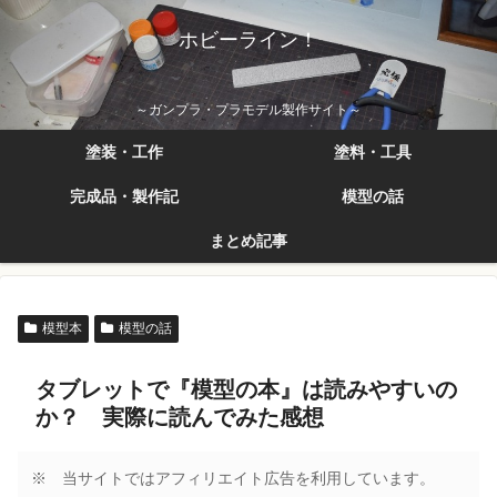
ホビーライン！
～ガンプラ・プラモデル製作サイト～
塗装・工作
塗料・工具
完成品・製作記
模型の話
まとめ記事
模型本
模型の話
タブレットで『模型の本』は読みやすいの
か？ 実際に読んでみた感想
※ 当サイトではアフィリエイト広告を利用しています。