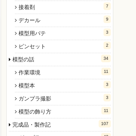
7
接着剤
9
デカール
3
模型用パテ
2
ピンセット
34
模型の話
11
作業環境
3
模型本
3
ガンプラ撮影
11
模型の飾り方
107
完成品・製作記