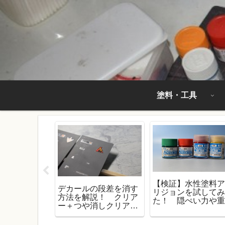
塗料・工具
【検証】水性塗料
ラシ】クレオ
デカールの段差を消す
リジョンを試して
サフを試して
方法を解説！ クリア
た！ 隠ぺい力や
下地にかなり
ー＋つや消しクリアー
塗りはだいじょう
』その性能！
で消せるのかも試して
の？
みた！