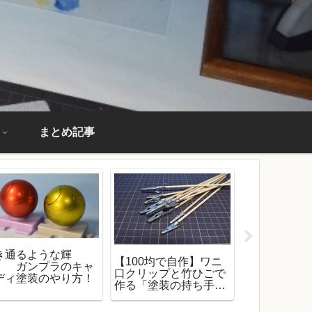
まとめ記事
き通るような輝
【100均で自作】ワニ
【実は超簡
！ ガンプラのキャ
口クリップと竹ひごで
や天然石の
ディ塗装のやり方！
作る「塗装の持ち手
する方法を
棒」！【ガンプラ塗装
必需品】