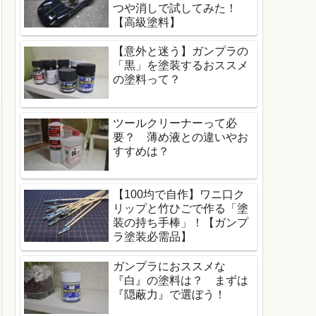
つや消しで試してみた！
【高級塗料】
【意外と迷う】ガンプラの
「黒」を塗装するおススメ
の塗料って？
ツールクリーナーって必
要？ 薄め液との違いやお
すすめは？
【100均で自作】ワニ口ク
リップと竹ひごで作る「塗
装の持ち手棒」！【ガンプ
ラ塗装必需品】
ガンプラにおススメな
『白』の塗料は？ まずは
『隠蔽力』で選ぼう！