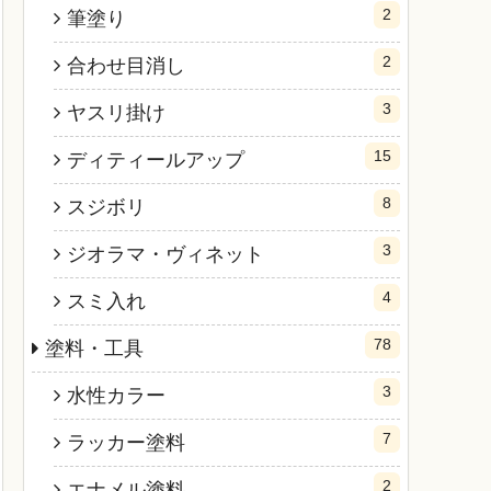
2
筆塗り
2
合わせ目消し
3
ヤスリ掛け
15
ディティールアップ
8
スジボリ
3
ジオラマ・ヴィネット
4
スミ入れ
78
塗料・工具
3
水性カラー
7
ラッカー塗料
2
エナメル塗料