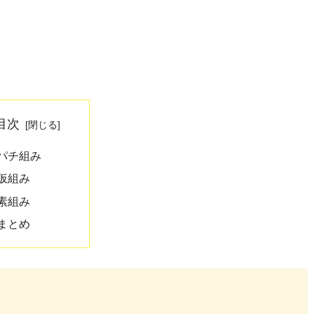
目次
パチ組み
仮組み
素組み
まとめ