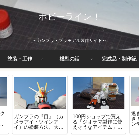
ホビーライン！
～ガンプラ・プラモデル製作サイト～
塗装・工作
模型の話
完成品・制作記
アク
透
ガンプラの『目』（カ
100円ショップで買え
み
き
メラアイ・ツインア
る「ジオラマ製作に使
重ね
ン
イ）の塗装方法。大事
えそうなアイテム」を
ぶな
なのは塗料と塗る順
紹介！
番！