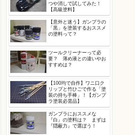
つや消しで試してみた！
【高級塗料】
【意外と迷う】ガンプラの
「黒」を塗装するおススメ
の塗料って？
ツールクリーナーって必
要？ 薄め液との違いやお
すすめは？
【100均で自作】ワニ口ク
リップと竹ひごで作る「塗
装の持ち手棒」！【ガンプ
ラ塗装必需品】
ガンプラにおススメな
『白』の塗料は？ まずは
『隠蔽力』で選ぼう！