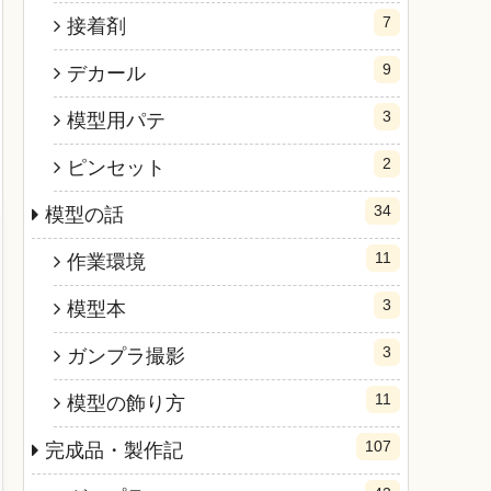
7
接着剤
9
デカール
3
模型用パテ
2
ピンセット
34
模型の話
11
作業環境
3
模型本
3
ガンプラ撮影
11
模型の飾り方
107
完成品・製作記