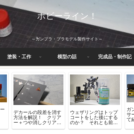
ホビーライン！
～ガンプラ・プラモデル製作サイト～
塗装・工作
模型の話
完成品・制作記
ラー
ガ
デカールの段差を消す
ウェザリングはトップ
能
サ
方法を解説！ クリア
コートをした後にする
て
ー＋つや消しクリアー
のか？ それとも前に
特
で消せるのかも試して
するのか？
みた！