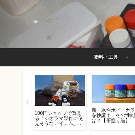
塗料・工具
新・水性ホビーカ
ラ】簡単にパ
100円ショップで買え
を検証！ その性
ができる塗
る「ジオラマ製作に使
は？【筆塗り編】
スタルカラー
えそうなアイテム」を
ー
紹介！