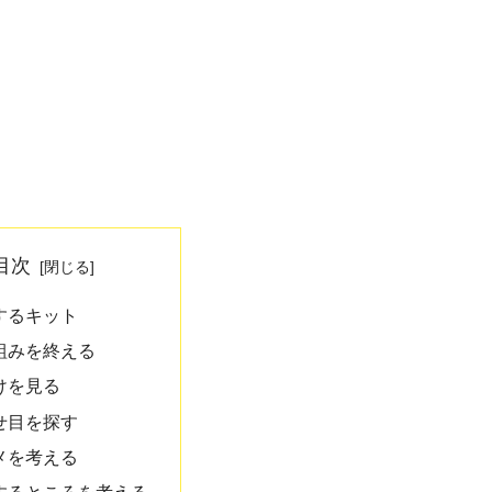
目次
するキット
組みを終える
けを見る
せ目を探す
メを考える