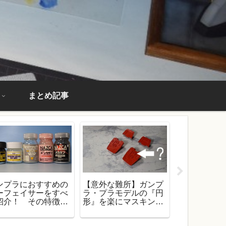
まとめ記事
ンプラにおすすめの
【意外な難所】ガンプ
【ガンプラ
ーフェイサーをすべ
ラ・プラモデルの『円
ある仕上が
紹介！ その特徴と
形』を楽にマスキング
デーション
性を解説！
する方法！
方！