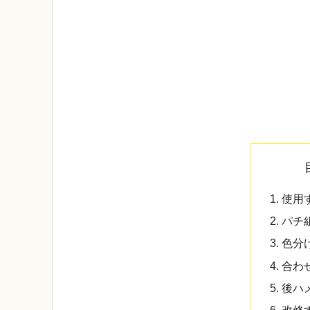
使用
パチ
色分
合わ
後ハ