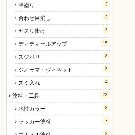
2
筆塗り
2
合わせ目消し
3
ヤスリ掛け
15
ディティールアップ
8
スジボリ
3
ジオラマ・ヴィネット
4
スミ入れ
78
塗料・工具
3
水性カラー
7
ラッカー塗料
2
エナメル塗料