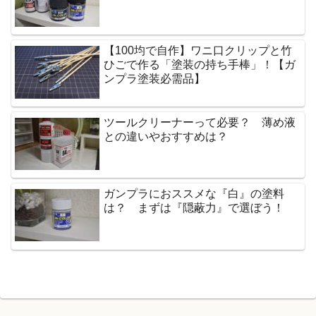
【100均で自作】ワニ口クリップと竹
ひごで作る「塗装の持ち手棒」！【ガ
ンプラ塗装必需品】
ツールクリーナーって必要？ 薄め液
との違いやおすすめは？
ガンプラにおススメな『白』の塗料
は？ まずは『隠蔽力』で選ぼう！